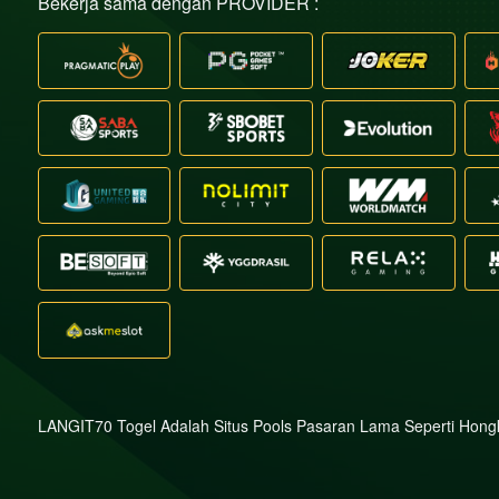
Bekerja sama dengan PROVIDER :
LANGIT70 Togel Adalah Situs Pools Pasaran Lama Seperti Hon