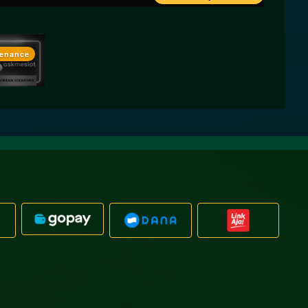
tenance