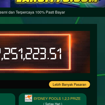
an Terpercaya 100% Pasti Bayar
,251,242.71
Lebih Banyak Pasaran
SYDNEY POOLS 1,2,3 PRIZE
( Setiap Hari )