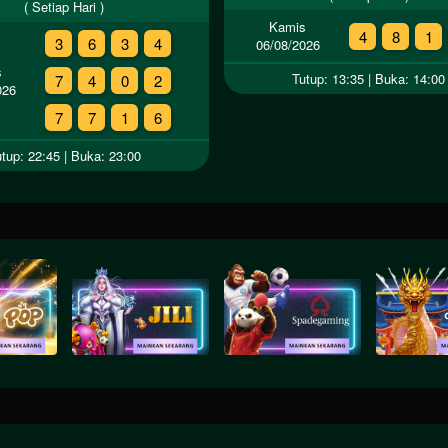
( Setiap Hari )
Kamis
4
8
1
3
6
3
4
06/08/2026
s
Tutup: 13:35 | Buka: 14:00
7
4
0
2
026
7
7
1
6
tup: 22:45 | Buka: 23:00