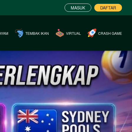
MASUK
DAFTAR
AYAM
TEMBAK IKAN
VIRTUAL
CRASH GAME
Next