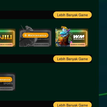
Lebih Banyak Game
⚙ Maintenance
Lebih Banyak Game
tenance
Lebih Banyak Game