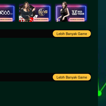
Lebih Banyak Game
Lebih Banyak Game