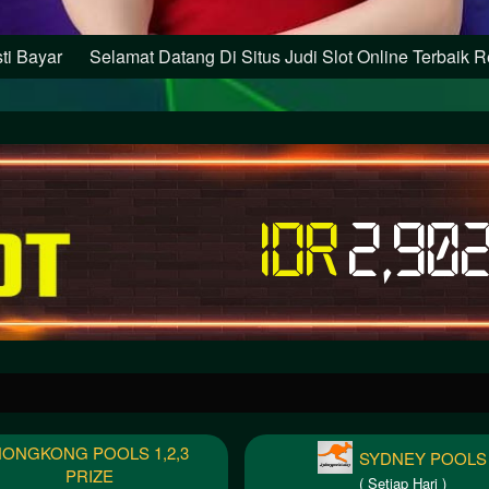
r
Selamat Datang Di Situs Judi Slot Online Terbaik Resmi d
IDR
2,902
HONGKONG POOLS 1,2,3
SYDNEY POOLS
PRIZE
( Setiap Hari )