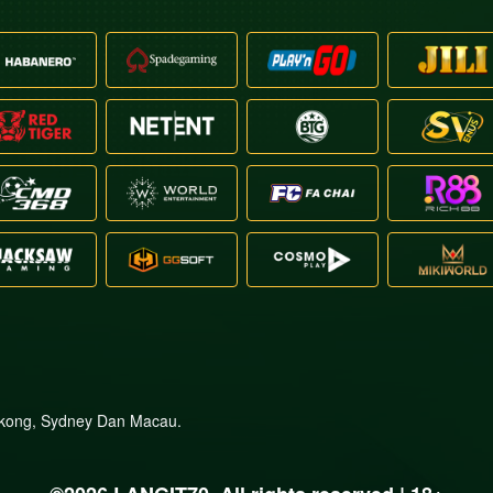
gkong, Sydney Dan Macau.