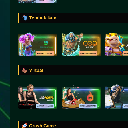
Tembak Ikan
Virtual
Crash Game