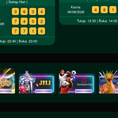
( Setiap Hari )
Kamis
4
8
1
3
6
3
4
06/08/2026
s
Tutup: 13:35 | Buka: 14:00
7
4
0
2
026
7
7
1
6
tup: 22:45 | Buka: 23:00