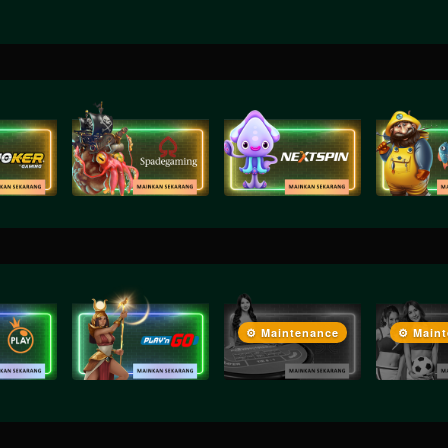
⚙ Maintenance
⚙ Main