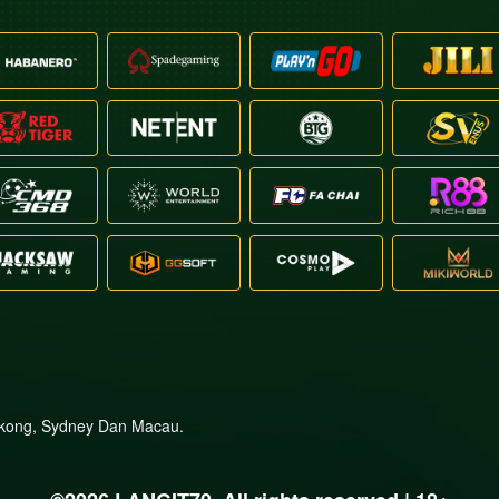
gkong, Sydney Dan Macau.