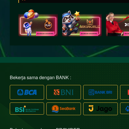
Bekerja sama dengan BANK :