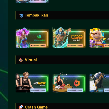
Tembak Ikan
Virtual
Crash Game