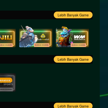
Lebih Banyak Game
Lebih Banyak Game
tenance
Lebih Banyak Game