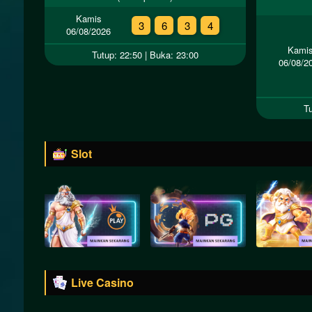
Kamis
3
6
3
4
06/08/2026
Kami
Tutup: 22:50 | Buka: 23:00
06/08/2
Tu
Slot
Live Casino