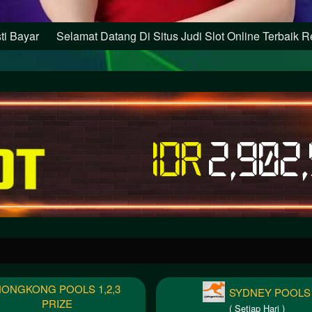
r
Selamat Datang Di Situs Judi Slot Online Terbaik Resmi d
IDR
2,902
HONGKONG POOLS 1,2,3
SYDNEY POOLS
PRIZE
( Setiap Hari )