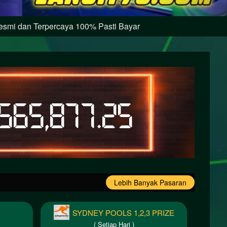
an Terpercaya 100% Pasti Bayar
,565,895.85
Lebih Banyak Pasaran
SYDNEY POOLS 1,2,3 PRIZE
( Setiap Hari )