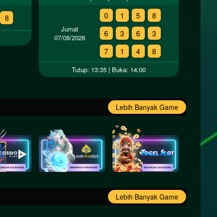
0
1
5
8
8
Jumat
6
3
6
3
07/08/2026
7
1
4
8
Tutup: 13:35 | Buka: 14:00
Lebih Banyak Game
Lebih Banyak Game