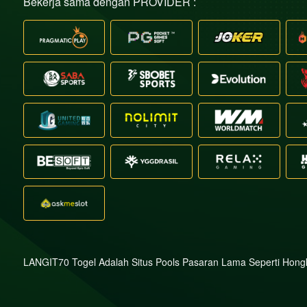
Bekerja sama dengan PROVIDER :
LANGIT70 Togel Adalah Situs Pools Pasaran Lama Seperti Hon