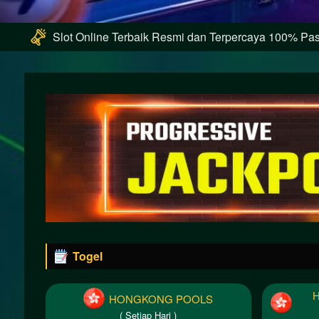
di Slot Online Terbaik Resmi dan Terpercaya 100% Pasti Baya
Togel
HONGKONG POOLS
( Setiap Hari )