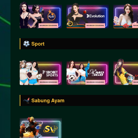
Sport
Sabung Ayam