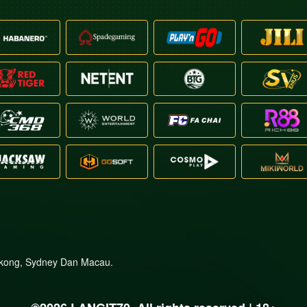
gkong, Sydney Dan Macau.