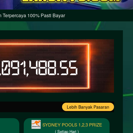
ercaya 100% Pasti Bayar
,091,505.98
Lebih Banyak Pasaran
SYDNEY POOLS 1,2,3 PRIZE
( Setiap Hari )