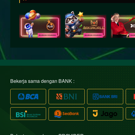
Bekerja sama dengan BANK :