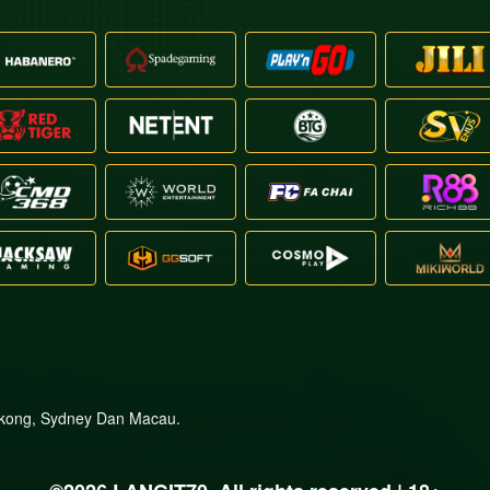
gkong, Sydney Dan Macau.