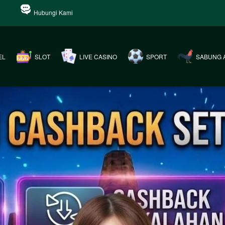
i
Hubungi Kami
EL
SLOT
LIVE CASINO
SPORT
SABUNG 