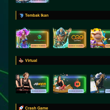
Tembak Ikan
Virtual
Crash Game