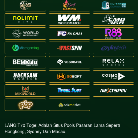
LANGIT70 Togel Adalah Situs Pools Pasaran Lama Seperti
Hongkong, Sydney Dan Macau.