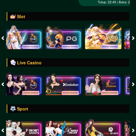
Tutup: 22:45 | Buka: 23:0
Slot
Live Casino
Sport