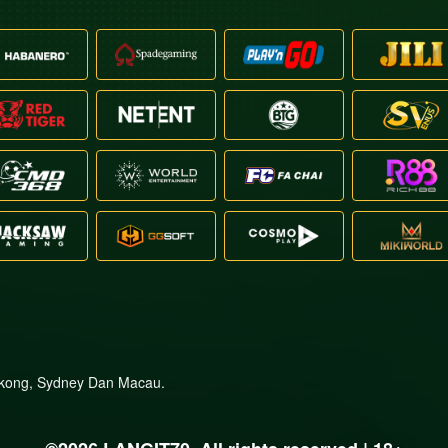
gkong, Sydney Dan Macau.