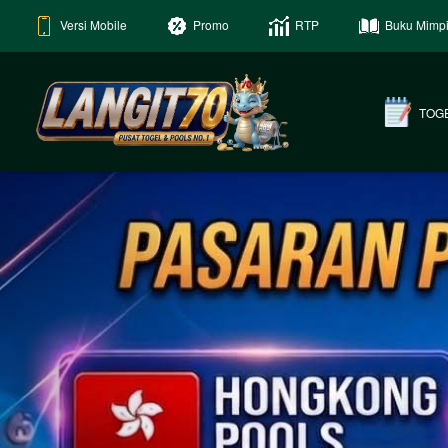
Versi Mobile
Promo
RTP
Buku Mimp
TOG
Previous