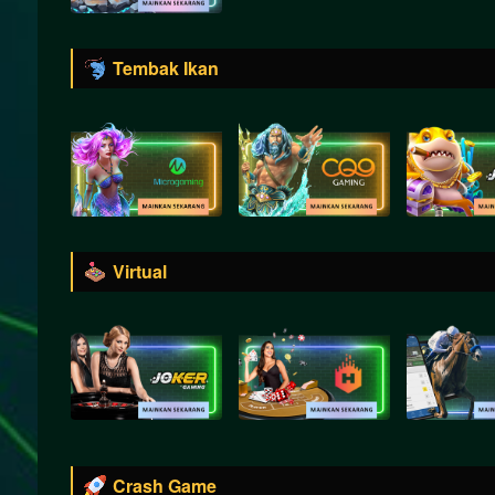
Tembak Ikan
Virtual
Crash Game