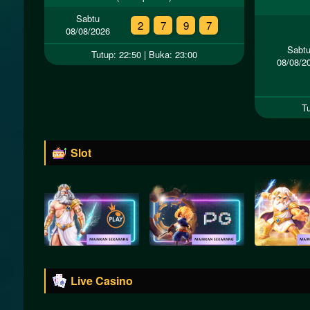
Sabtu
2
7
9
7
08/08/2026
Sabt
Tutup: 22:50 | Buka: 23:00
08/08/2
Tu
Slot
Live Casino