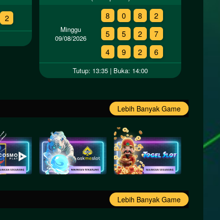
8
0
8
2
2
Minggu
5
5
2
7
09/08/2026
4
9
2
6
Tutup: 13:35 | Buka: 14:00
Lebih Banyak Game
Lebih Banyak Game