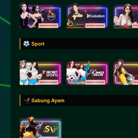
Sport
Sabung Ayam