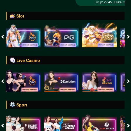
Tutup: 22:45 | Buka: 23:0
Slot
Live Casino
Sport