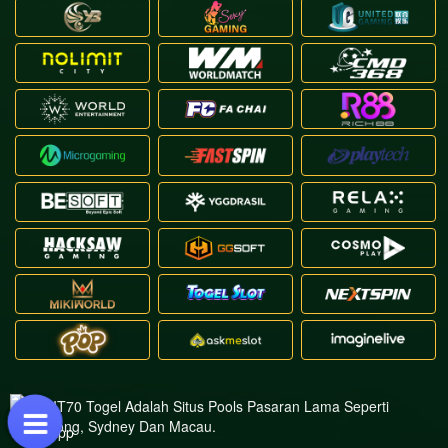
LANGIT70 Togel Adalah Situs Pools Pasaran Lama Seperti
Hongkong, Sydney Dan Macau.