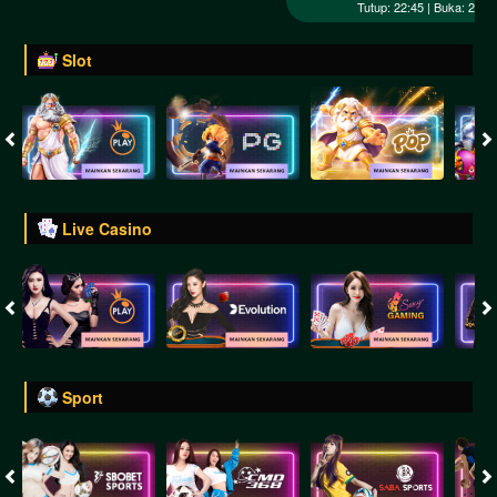
Tutup: 22:45 | Buka: 23:0
Slot
Live Casino
Sport