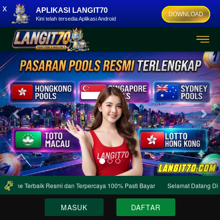
x
APLIKASI LANGIT70
DOWNLOAD
Kini telah tersedia Aplikasi Android
Previous
Nex
 Online Terbaik Resmi dan Terpercaya 100% Pasti Bayar
Selamat Datang Di Sit
MASUK
DAFTAR