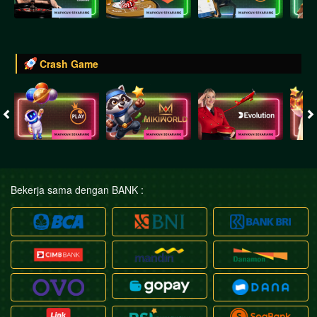
Crash Game
Bekerja sama dengan BANK :