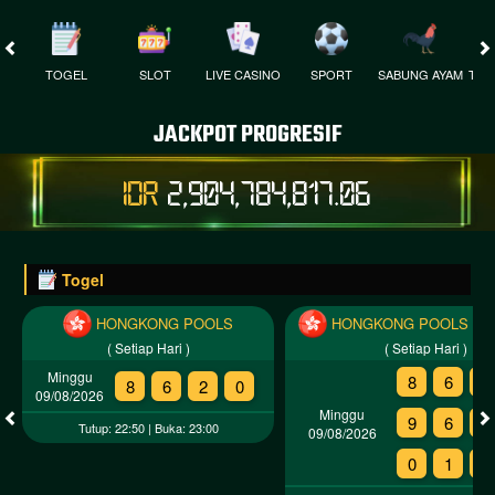
TOGEL
SLOT
LIVE CASINO
SPORT
SABUNG AYAM
TEM
JACKPOT PROGRESIF
IDR
2,904,784,821.83
Togel
HONGKONG POOLS
HONGKONG POOLS 1,2,
( Setiap Hari )
( Setiap Hari )
Minggu
8
6
2
8
6
2
0
09/08/2026
Minggu
9
6
2
Tutup: 22:50 | Buka: 23:00
09/08/2026
0
1
6