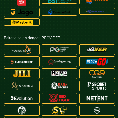
Bekerja sama dengan PROVIDER :