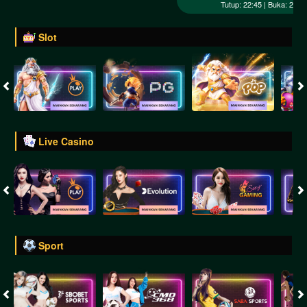
Tutup: 22:45 | Buka: 23:0
Slot
Live Casino
Sport