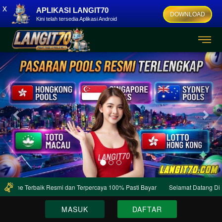
x
APLIKASI LANGIT70
DOWNLOAD
Kini telah tersedia Aplikasi Android
Previous
Nex
 Online Terbaik Resmi dan Terpercaya 100% Pasti Bayar
Selamat Datang Di Sit
MASUK
DAFTAR