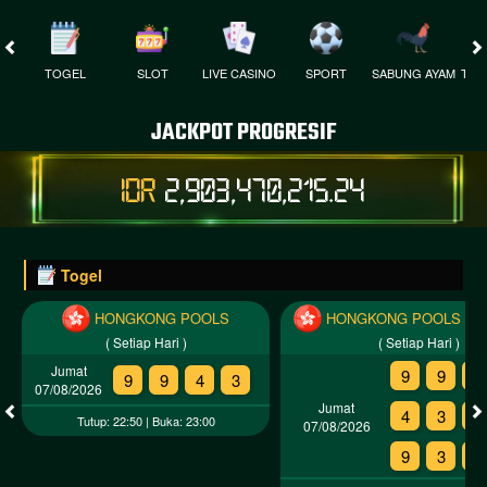
TOGEL
SLOT
LIVE CASINO
SPORT
SABUNG AYAM
TEM
JACKPOT PROGRESIF
IDR
2,903,470,220.59
Togel
HONGKONG POOLS
HONGKONG POOLS 1,2,
( Setiap Hari )
( Setiap Hari )
Jumat
9
9
4
9
9
4
3
07/08/2026
Jumat
4
3
5
Tutup: 22:50 | Buka: 23:00
07/08/2026
9
3
2