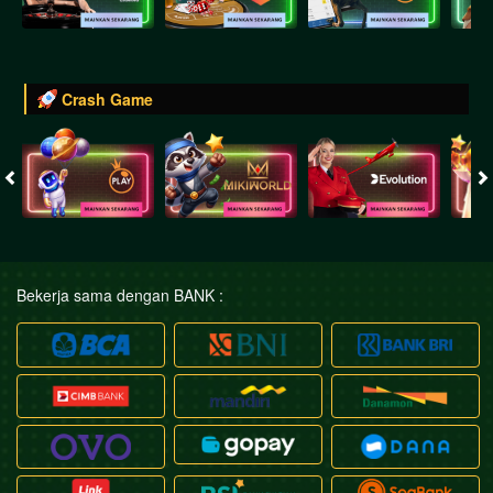
Crash Game
Bekerja sama dengan BANK :