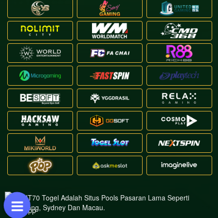
LANGIT70 Togel Adalah Situs Pools Pasaran Lama Seperti
Hongkong, Sydney Dan Macau.