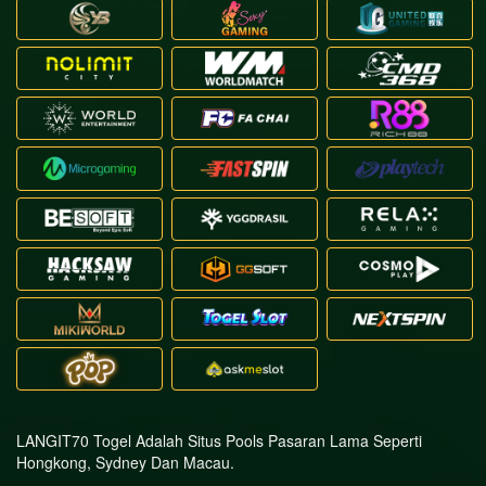
LANGIT70 Togel Adalah Situs Pools Pasaran Lama Seperti
Hongkong, Sydney Dan Macau.