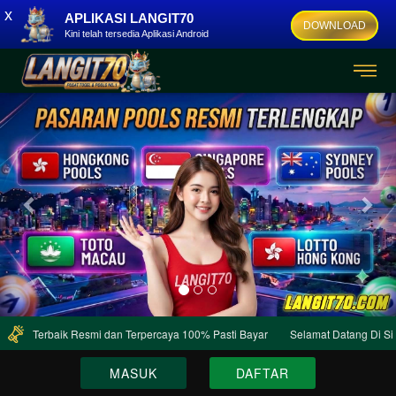
x
APLIKASI LANGIT70
DOWNLOAD
Kini telah tersedia Aplikasi Android
Previous
Nex
nline Terbaik Resmi dan Terpercaya 100% Pasti Bayar
Selamat Datang Di Situs
MASUK
DAFTAR