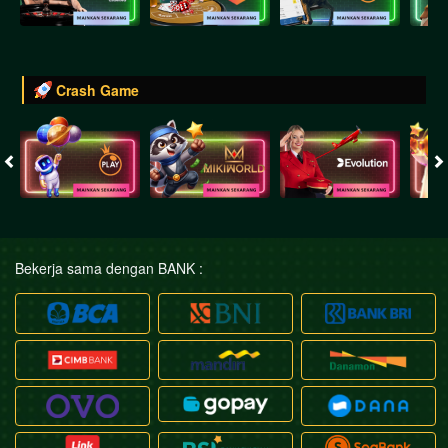
Crash Game
Bekerja sama dengan BANK :