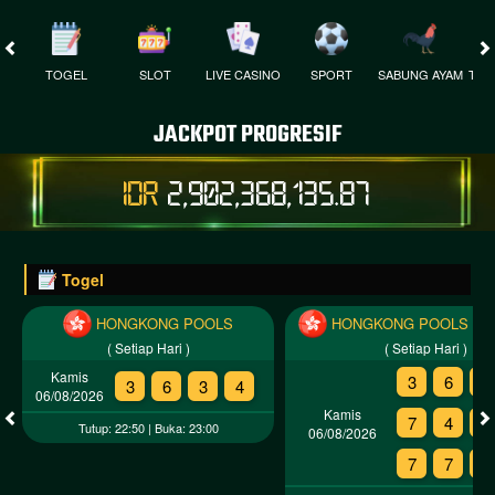
TOGEL
SLOT
LIVE CASINO
SPORT
SABUNG AYAM
TEM
JACKPOT PROGRESIF
IDR
2,902,368,141.27
Togel
HONGKONG POOLS
HONGKONG POOLS 1,2,
( Setiap Hari )
( Setiap Hari )
Kamis
3
6
3
3
6
3
4
06/08/2026
Kamis
7
4
0
Tutup: 22:50 | Buka: 23:00
06/08/2026
7
7
1