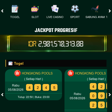
TOGEL
SLOT
LIVE CASINO
SPORT
SABUNG AYAM
TEM
JACKPOT PROGRESIF
IDR
2,901,570,317.92
Togel
HONGKONG POOLS
HONGKONG POOLS 1,2,
( Setiap Hari )
( Setiap Hari )
Rabu
4
2
4
4
2
4
5
05/08/2026
Rabu
0
9
8
Tutup: 22:50 | Buka: 23:00
05/08/2026
2
5
1