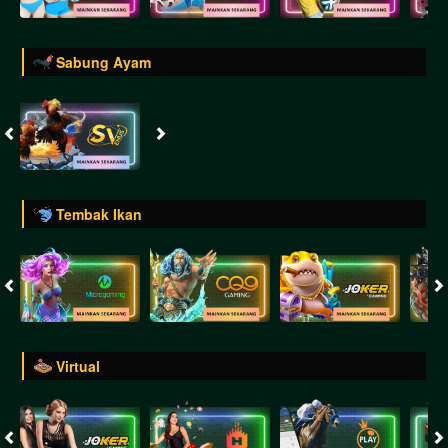
Sabung Ayam
Tembak Ikan
Virtual