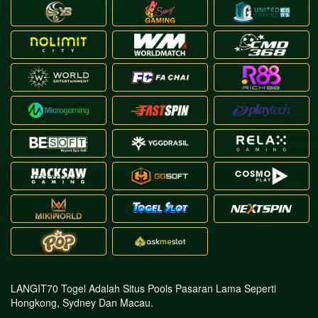
LANGIT70 Togel Adalah Situs Pools Pasaran Lama Seperti
Hongkong, Sydney Dan Macau.