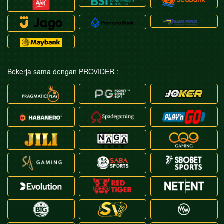
Bekerja sama dengan PROVIDER :