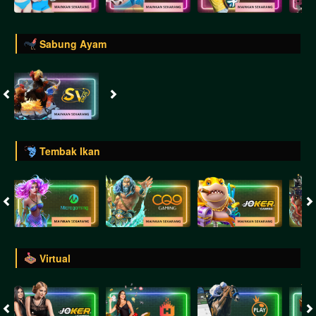
Sabung Ayam
Tembak Ikan
Virtual