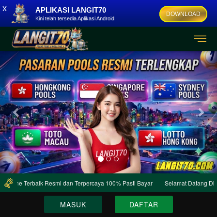
x
APLIKASI LANGIT70
DOWNLOAD
Kini telah tersedia Aplikasi Android
Previous
Nex
 Online Terbaik Resmi dan Terpercaya 100% Pasti Bayar
Selamat Datang Di Sit
MASUK
DAFTAR