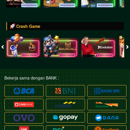
Crash Game
Bekerja sama dengan BANK :