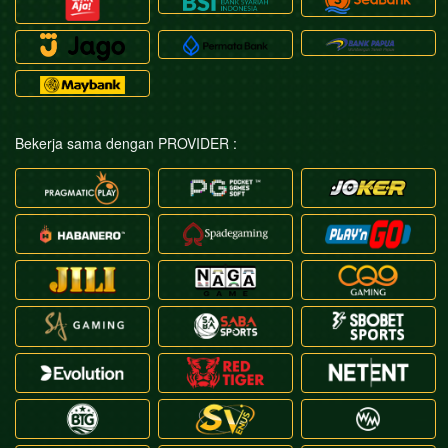
Bekerja sama dengan PROVIDER :