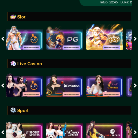
Tutup: 22:45 | Buka: 23:0
Slot
Live Casino
Sport