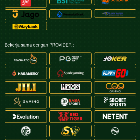
Bekerja sama dengan PROVIDER :