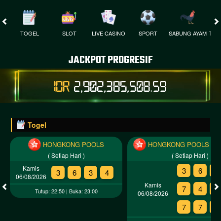
TOGEL
SLOT
LIVE CASINO
SPORT
SABUNG AYAM
TEM
JACKPOT PROGRESIF
IDR
2,902,385,513.40
Togel
HONGKONG POOLS
HONGKONG POOLS 1,2,
( Setiap Hari )
( Setiap Hari )
Kamis
3
6
3
3
6
3
4
06/08/2026
Kamis
7
4
0
Tutup: 22:50 | Buka: 23:00
06/08/2026
7
7
1