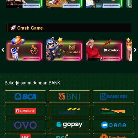
Crash Game
Bekerja sama dengan BANK :