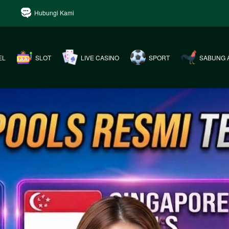
i
Hubungi Kami
EL
SLOT
LIVE CASINO
SPORT
SABUNG 