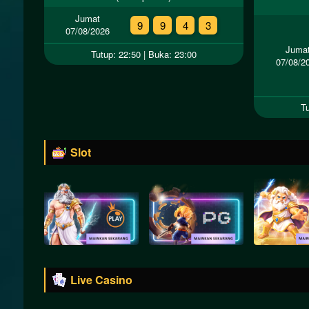
Jumat
9
9
4
3
07/08/2026
Juma
Tutup: 22:50 | Buka: 23:00
07/08/2
Tu
Slot
Live Casino