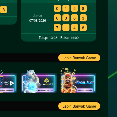
0
1
5
8
8
Jumat
6
3
6
3
07/08/2026
7
1
4
8
Tutup: 13:35 | Buka: 14:00
Lebih Banyak Game
Lebih Banyak Game