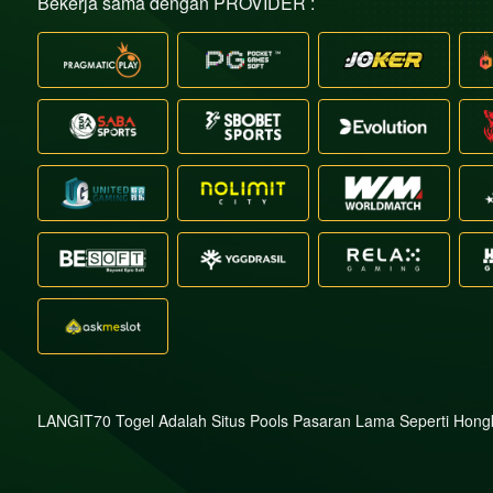
Bekerja sama dengan PROVIDER :
LANGIT70 Togel Adalah Situs Pools Pasaran Lama Seperti Hon