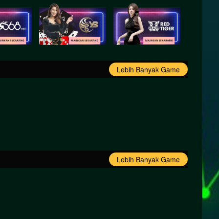
Lebih Banyak Game
Lebih Banyak Game