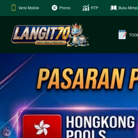
Versi Mobile
Promo
RTP
Buku Mimp
TOG
Previous