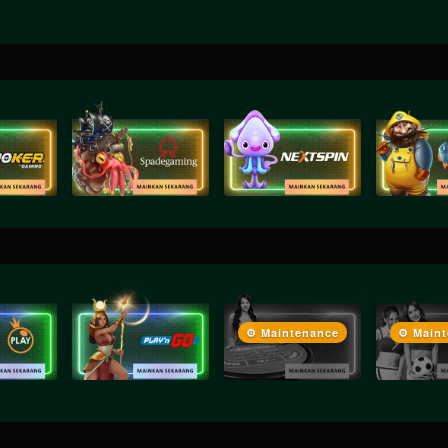
⚙ Maintenance
⚙ Main