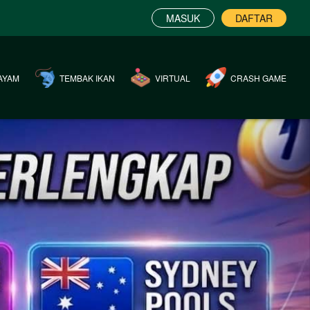
MASUK
DAFTAR
AYAM
TEMBAK IKAN
VIRTUAL
CRASH GAME
Next