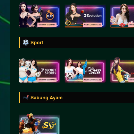
Sport
Sabung Ayam