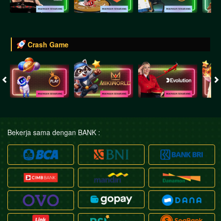
Crash Game
Bekerja sama dengan BANK :