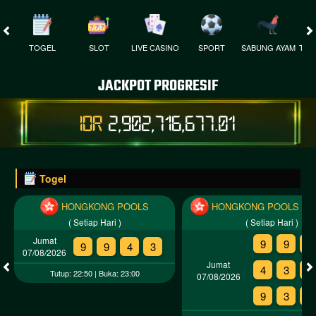
TOGEL
SLOT
LIVE CASINO
SPORT
SABUNG AYAM
TEM
JACKPOT PROGRESIF
IDR
2,902,716,681.82
Togel
HONGKONG POOLS
HONGKONG POOLS 1,2,
( Setiap Hari )
( Setiap Hari )
Jumat
9
9
4
9
9
4
3
07/08/2026
Jumat
4
3
5
Tutup: 22:50 | Buka: 23:00
07/08/2026
9
3
2