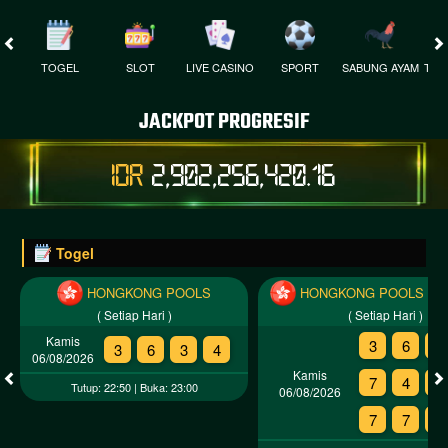
TOGEL
SLOT
LIVE CASINO
SPORT
SABUNG AYAM
TEM
JACKPOT PROGRESIF
IDR
2,902,256,424.87
Togel
HONGKONG POOLS
HONGKONG POOLS 1,2,
( Setiap Hari )
( Setiap Hari )
Kamis
3
6
3
3
6
3
4
06/08/2026
Kamis
7
4
0
Tutup: 22:50 | Buka: 23:00
06/08/2026
7
7
1