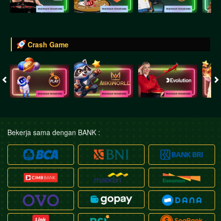
Crash Game
Bekerja sama dengan BANK :