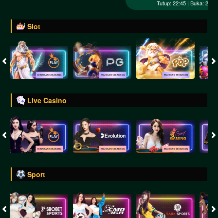
Tutup: 22:45 | Buka: 23:0
Slot
Live Casino
Sport