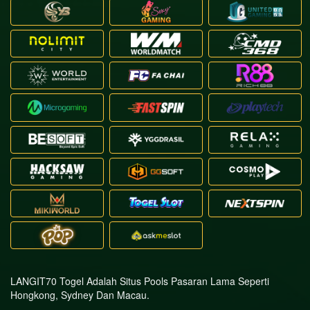
LANGIT70 Togel Adalah Situs Pools Pasaran Lama Seperti
Hongkong, Sydney Dan Macau.