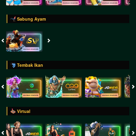
Sabung Ayam
Tembak Ikan
Virtual