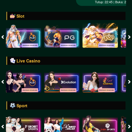
Tutup: 22:45 | Buka: 23:0
Slot
Live Casino
Sport