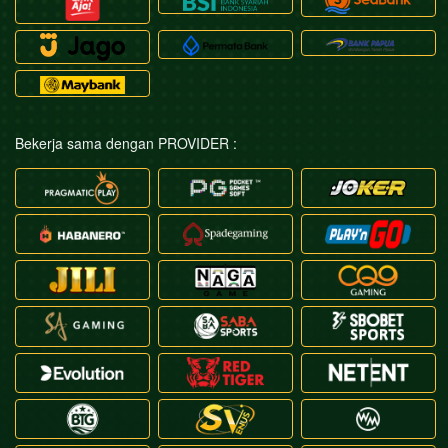
Bekerja sama dengan PROVIDER :