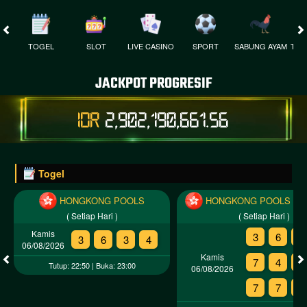
TOGEL
SLOT
LIVE CASINO
SPORT
SABUNG AYAM
TEM
JACKPOT PROGRESIF
IDR
2,902,190,666.36
Togel
HONGKONG POOLS
HONGKONG POOLS 1,2,
( Setiap Hari )
( Setiap Hari )
Kamis
3
6
3
3
6
3
4
06/08/2026
Kamis
7
4
0
Tutup: 22:50 | Buka: 23:00
06/08/2026
7
7
1