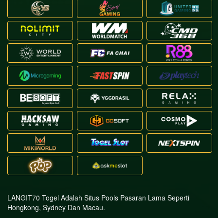
LANGIT70 Togel Adalah Situs Pools Pasaran Lama Seperti
Hongkong, Sydney Dan Macau.