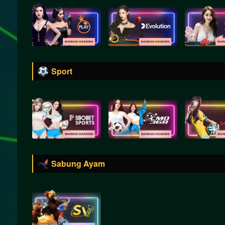
Sport
Sabung Ayam