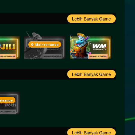
Lebih Banyak Game
⚙ Maintenance
Lebih Banyak Game
tenance
Lebih Banyak Game