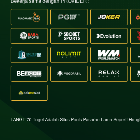
Bekerja sama dengan PROVIDER :
LANGIT70 Togel Adalah Situs Pools Pasaran Lama Seperti Hon