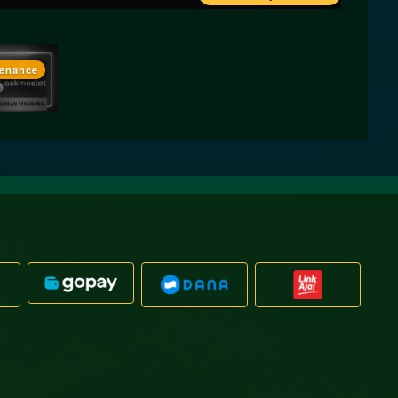
tenance