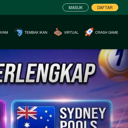
MASUK
DAFTAR
AYAM
TEMBAK IKAN
VIRTUAL
CRASH GAME
Next