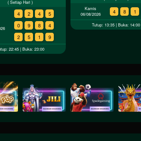
( Setiap Hari )
Kamis
4
8
1
4
2
4
5
06/08/2026
Tutup: 13:35 | Buka: 14:00
0
9
8
4
026
2
5
1
9
tup: 22:45 | Buka: 23:00