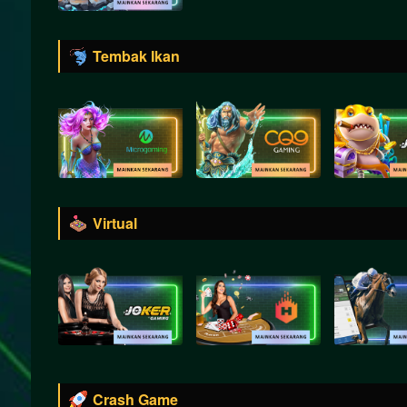
Tembak Ikan
Virtual
Crash Game