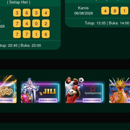
( Setiap Hari )
Kamis
4
8
1
3
6
3
4
06/08/2026
s
Tutup: 13:35 | Buka: 14:00
7
4
0
2
026
7
7
1
6
tup: 22:45 | Buka: 23:00