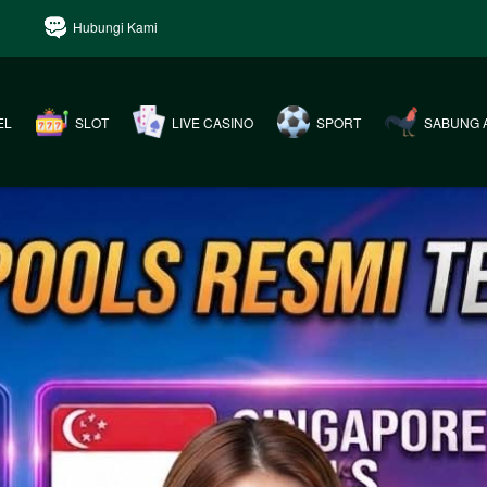
i
Hubungi Kami
EL
SLOT
LIVE CASINO
SPORT
SABUNG 