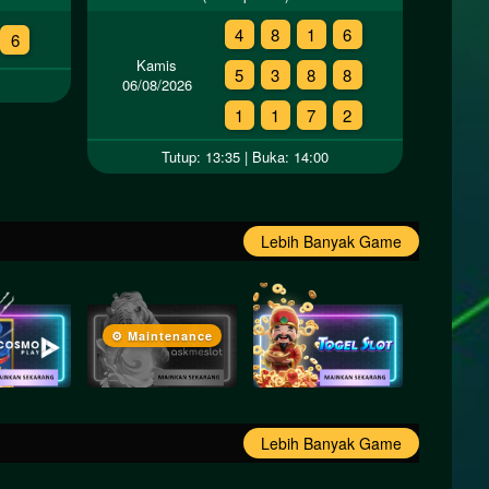
4
8
1
6
6
Kamis
5
3
8
8
06/08/2026
1
1
7
2
Tutup: 13:35 | Buka: 14:00
Lebih Banyak Game
⚙ Maintenance
Lebih Banyak Game