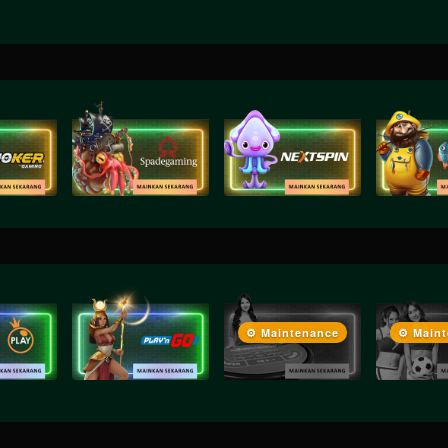
⚙ Maintenance
⚙ Main