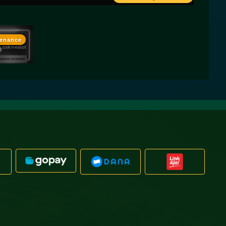
tenance