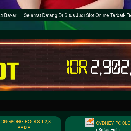
Selamat Datang Di Situs Judi Slot Online Terbaik Resmi da
IDR
2,902
HONGKONG POOLS 1,2,3
SYDNEY POOLS
PRIZE
( Setiap Hari )