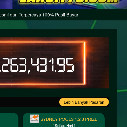
n Terpercaya 100% Pasti Bayar
,263,453.64
Lebih Banyak Pasaran
SYDNEY POOLS 1,2,3 PRIZE
( Setiap Hari )