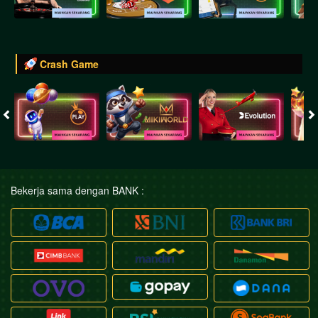
Crash Game
Bekerja sama dengan BANK :