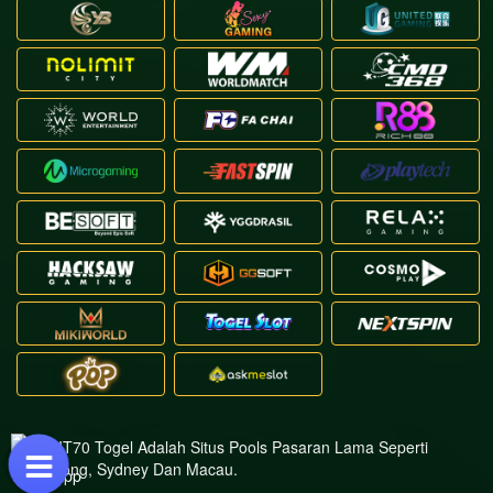
LANGIT70 Togel Adalah Situs Pools Pasaran Lama Seperti
Hongkong, Sydney Dan Macau.