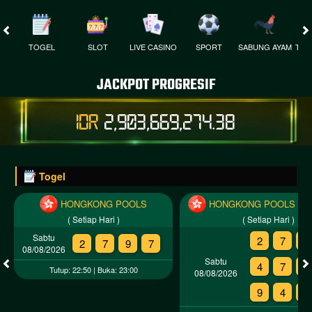
TOGEL
SLOT
LIVE CASINO
SPORT
SABUNG AYAM
TEM
JACKPOT PROGRESIF
IDR
2,903,669,279.06
Togel
HONGKONG POOLS
HONGKONG POOLS 1,2,
( Setiap Hari )
( Setiap Hari )
Sabtu
2
7
9
2
7
9
7
08/08/2026
Sabtu
4
7
1
Tutup: 22:50 | Buka: 23:00
08/08/2026
9
4
7