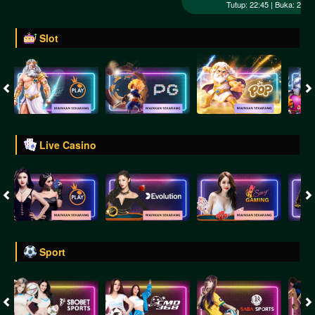
Tutup: 22:45 | Buka: 23:0
Slot
Live Casino
Sport