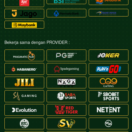
Bekerja sama dengan PROVIDER :