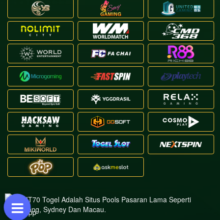
LANGIT70 Togel Adalah Situs Pools Pasaran Lama Seperti
Hongkong, Sydney Dan Macau.