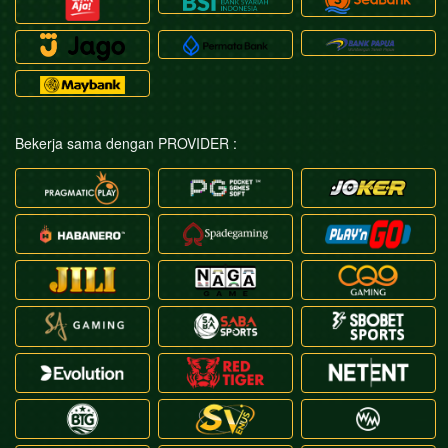
Bekerja sama dengan PROVIDER :