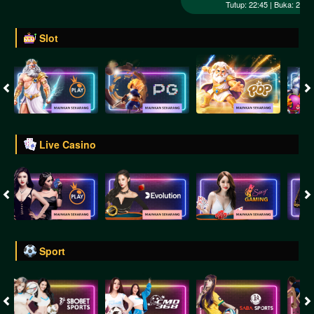
Tutup: 22:45 | Buka: 23:0
Slot
Live Casino
Sport