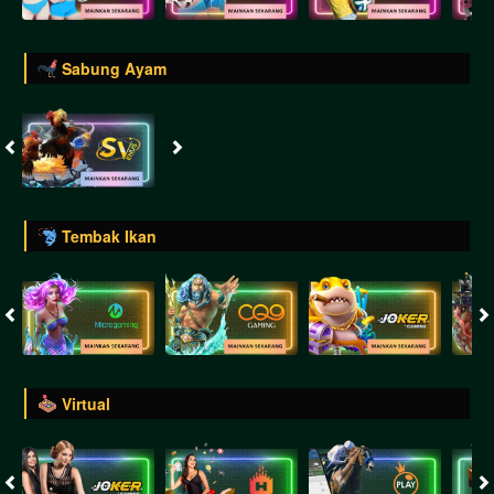
Sabung Ayam
Tembak Ikan
Virtual