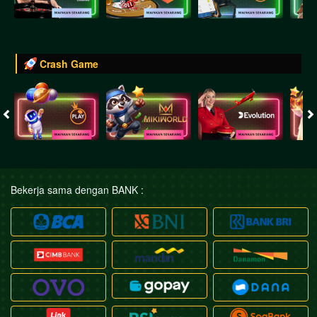
Crash Game
Bekerja sama dengan BANK :