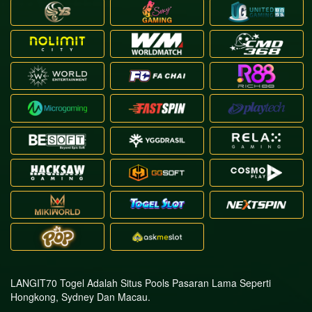
LANGIT70 Togel Adalah Situs Pools Pasaran Lama Seperti
Hongkong, Sydney Dan Macau.