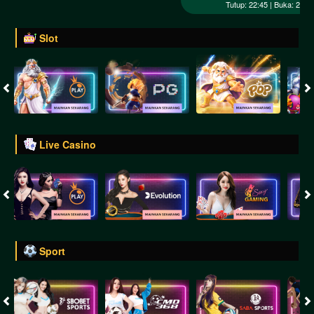
Tutup: 22:45 | Buka: 23:0
Slot
Live Casino
Sport