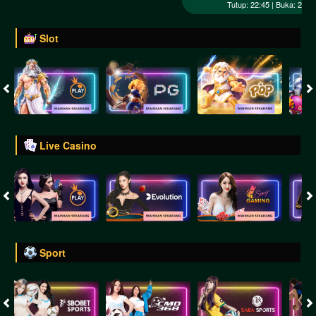
Tutup: 22:45 | Buka: 23:0
Slot
Live Casino
Sport