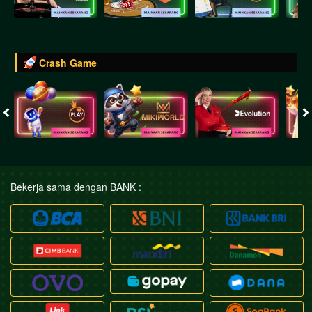
Crash Game
Bekerja sama dengan BANK :