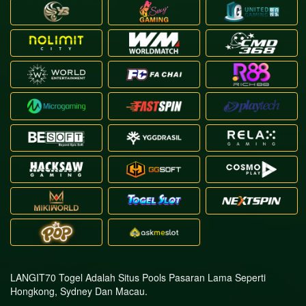
LANGIT70 Togel Adalah Situs Pools Pasaran Lama Seperti
Hongkong, Sydney Dan Macau.