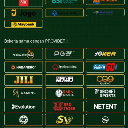
Bekerja sama dengan PROVIDER :