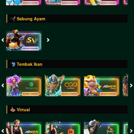
Sabung Ayam
Tembak Ikan
Virtual