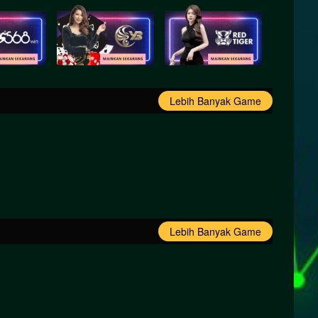
Lebih Banyak Game
Lebih Banyak Game