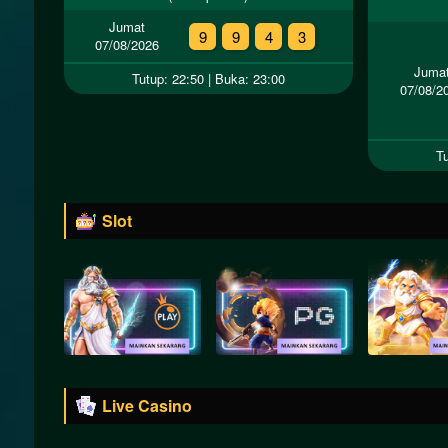
Jumat
9
9
4
3
07/08/2026
Juma
Tutup: 22:50 | Buka: 23:00
07/08/2
Tu
Slot
Live Casino