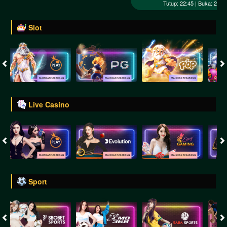
Tutup: 22:45 | Buka: 23:0
Slot
Live Casino
Sport