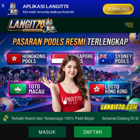
x
APLIKASI LANGIT70
DOWNLOAD
Kini telah tersedia Aplikasi Android
Previous
Nex
nline Terbaik Resmi dan Terpercaya 100% Pasti Bayar
Selamat Datang Di Situs
MASUK
DAFTAR