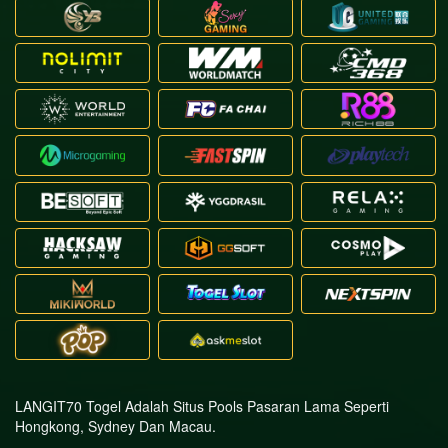
LANGIT70 Togel Adalah Situs Pools Pasaran Lama Seperti
Hongkong, Sydney Dan Macau.