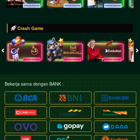
Crash Game
Bekerja sama dengan BANK :