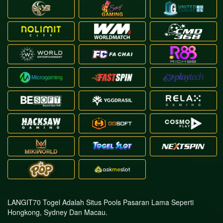
LANGIT70 Togel Adalah Situs Pools Pasaran Lama Seperti
Hongkong, Sydney Dan Macau.