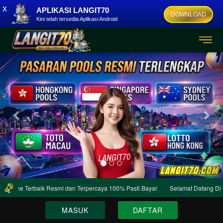
x
APLIKASI LANGIT70
DOWNLOAD
Kini telah tersedia Aplikasi Android
Previous
Nex
 Online Terbaik Resmi dan Terpercaya 100% Pasti Bayar
Selamat Datang Di Sit
MASUK
DAFTAR