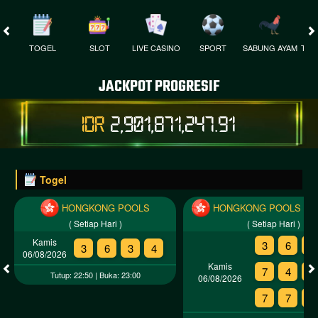
TOGEL
SLOT
LIVE CASINO
SPORT
SABUNG AYAM
TEM
JACKPOT PROGRESIF
IDR
2,901,871,252.71
Togel
HONGKONG POOLS
HONGKONG POOLS 1,2,
( Setiap Hari )
( Setiap Hari )
Kamis
3
6
3
3
6
3
4
06/08/2026
Kamis
7
4
0
Tutup: 22:50 | Buka: 23:00
06/08/2026
7
7
1