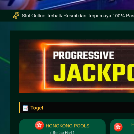
di Slot Online Terbaik Resmi dan Terpercaya 100% Pasti Bayar
Togel
HONGKONG POOLS
( Setiap Hari )