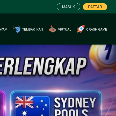
MASUK
DAFTAR
AYAM
TEMBAK IKAN
VIRTUAL
CRASH GAME
Next