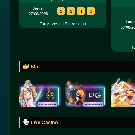
Jumat
9
9
4
3
07/08/2026
Juma
Tutup: 22:50 | Buka: 23:00
07/08/2
Tu
Slot
Live Casino