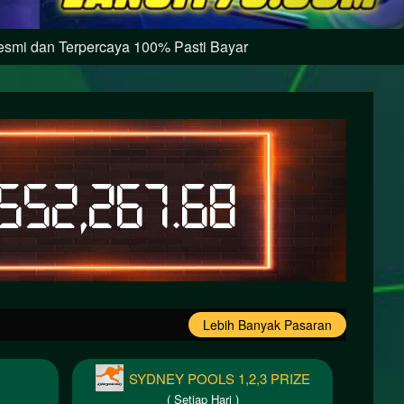
an Terpercaya 100% Pasti Bayar
,552,286.88
Lebih Banyak Pasaran
SYDNEY POOLS 1,2,3 PRIZE
( Setiap Hari )