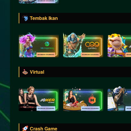
Tembak Ikan
Virtual
Crash Game