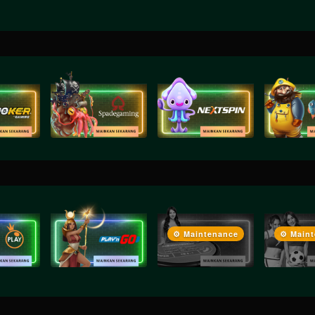
⚙ Maintenance
⚙ Main