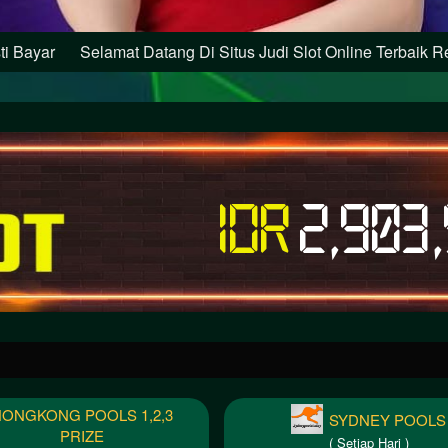
Selamat Datang Di Situs Judi Slot Online Terbaik Resmi d
IDR
2,903
HONGKONG POOLS 1,2,3
SYDNEY POOLS
PRIZE
( Setiap Hari )