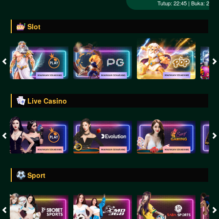
Tutup: 22:45 | Buka: 23:0
Slot
Live Casino
Sport