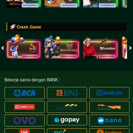
Crash Game
Bekerja sama dengan BANK :