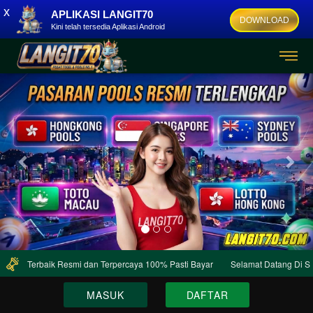
x
APLIKASI LANGIT70
DOWNLOAD
Kini telah tersedia Aplikasi Android
Previous
Nex
nline Terbaik Resmi dan Terpercaya 100% Pasti Bayar
Selamat Datang Di Situs
MASUK
DAFTAR