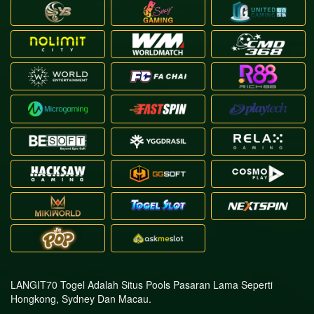
LANGIT70 Togel Adalah Situs Pools Pasaran Lama Seperti
Hongkong, Sydney Dan Macau.