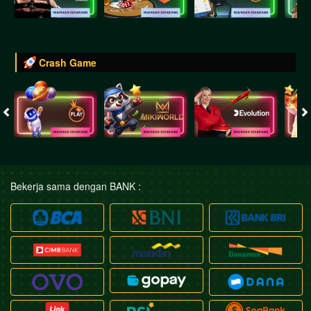
Crash Game
Bekerja sama dengan BANK :