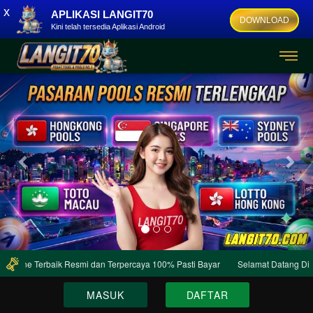
x
APLIKASI LANGIT70
DOWNLOAD
Kini telah tersedia Aplikasi Android
Previous
Nex
 Online Terbaik Resmi dan Terpercaya 100% Pasti Bayar
Selamat Datang Di Sit
MASUK
DAFTAR