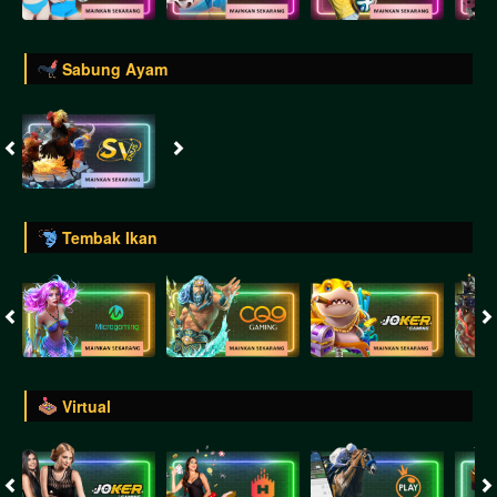
Sabung Ayam
Tembak Ikan
Virtual