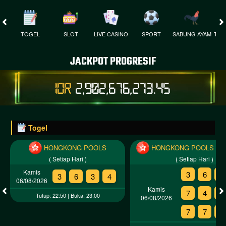
TOGEL
SLOT
LIVE CASINO
SPORT
SABUNG AYAM
TEM
JACKPOT PROGRESIF
IDR
2,902,676,278.77
Togel
HONGKONG POOLS
HONGKONG POOLS 1,2,
( Setiap Hari )
( Setiap Hari )
Kamis
3
6
3
3
6
3
4
06/08/2026
Kamis
7
4
0
Tutup: 22:50 | Buka: 23:00
06/08/2026
7
7
1