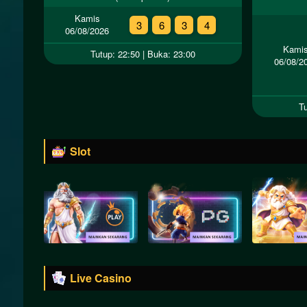
Kamis
3
6
3
4
06/08/2026
Kami
Tutup: 22:50 | Buka: 23:00
06/08/2
Tu
Slot
Live Casino