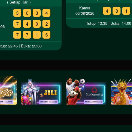
( Setiap Hari )
Kamis
4
8
1
3
6
3
4
06/08/2026
s
Tutup: 13:35 | Buka: 14:00
7
4
0
2
026
7
7
1
6
tup: 22:45 | Buka: 23:00