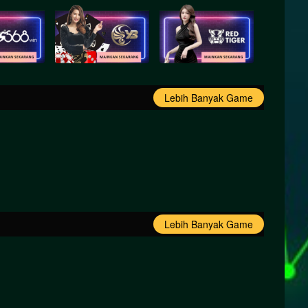
Lebih Banyak Game
Lebih Banyak Game