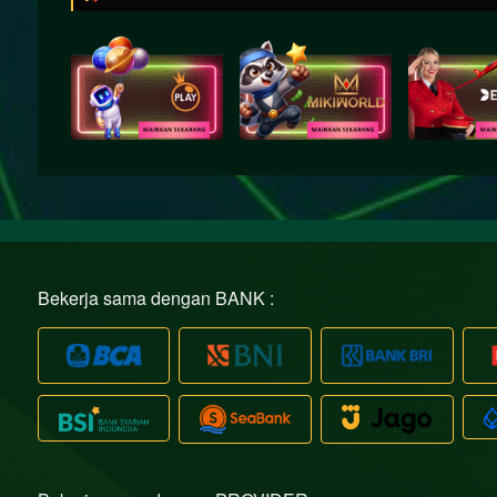
Bekerja sama dengan BANK :