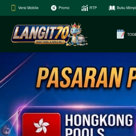
Versi Mobile
Promo
RTP
Buku Mimp
TOG
Previous