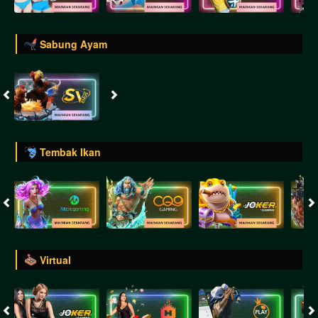
Sabung Ayam
Tembak Ikan
Virtual