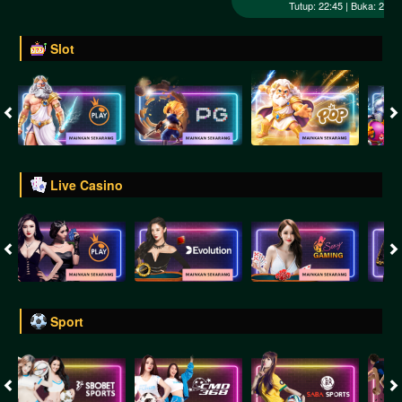
Tutup: 22:45 | Buka: 23:0
Slot
Live Casino
Sport