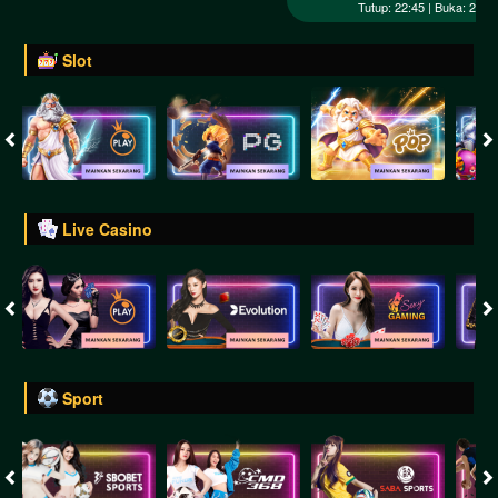
Tutup: 22:45 | Buka: 23:0
Slot
Live Casino
Sport