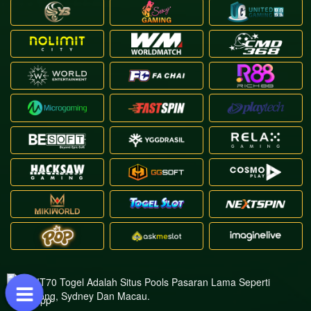
LANGIT70 Togel Adalah Situs Pools Pasaran Lama Seperti
Hongkong, Sydney Dan Macau.