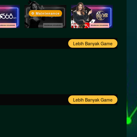
⚙ Maintenance
Lebih Banyak Game
Lebih Banyak Game