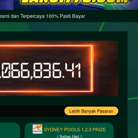
an Terpercaya 100% Pasti Bayar
,066,855.61
Lebih Banyak Pasaran
SYDNEY POOLS 1,2,3 PRIZE
( Setiap Hari )