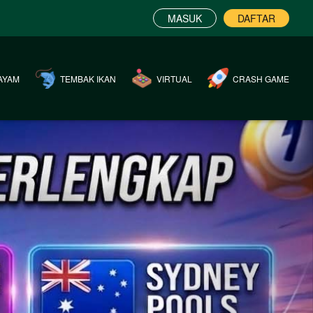
MASUK
DAFTAR
AYAM
TEMBAK IKAN
VIRTUAL
CRASH GAME
Next