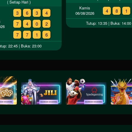
( Setiap Hari )
Kamis
4
8
1
3
6
3
4
06/08/2026
s
Tutup: 13:35 | Buka: 14:00
7
4
0
2
026
7
7
1
6
tup: 22:45 | Buka: 23:00