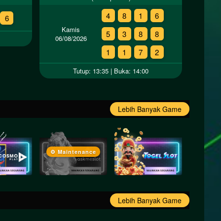
4
8
1
6
6
Kamis
5
3
8
8
06/08/2026
1
1
7
2
Tutup: 13:35 | Buka: 14:00
Lebih Banyak Game
⚙ Maintenance
Lebih Banyak Game