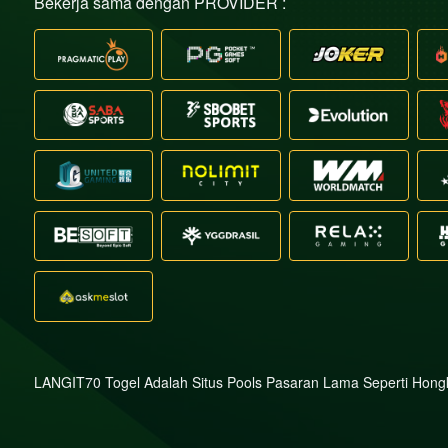
Bekerja sama dengan PROVIDER :
LANGIT70 Togel Adalah Situs Pools Pasaran Lama Seperti Hon