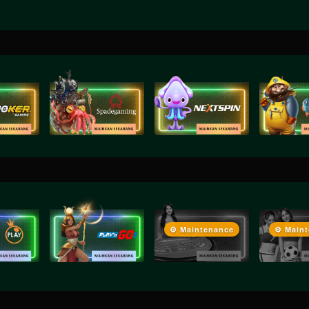
⚙ Maintenance
⚙ Main