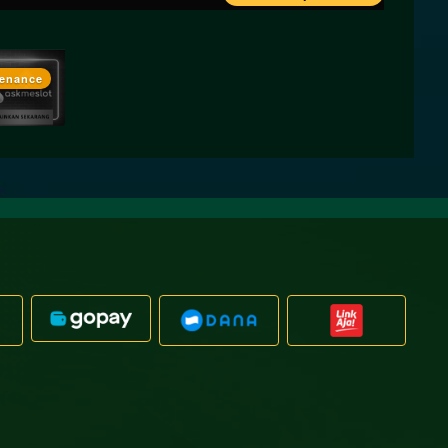
tenance