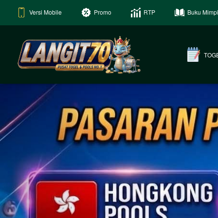
Versi Mobile
Promo
RTP
Buku Mimp
TOG
Previous