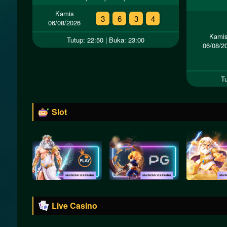
Kamis
3
6
3
4
06/08/2026
Kami
Tutup: 22:50 | Buka: 23:00
06/08/2
Tu
Slot
Live Casino