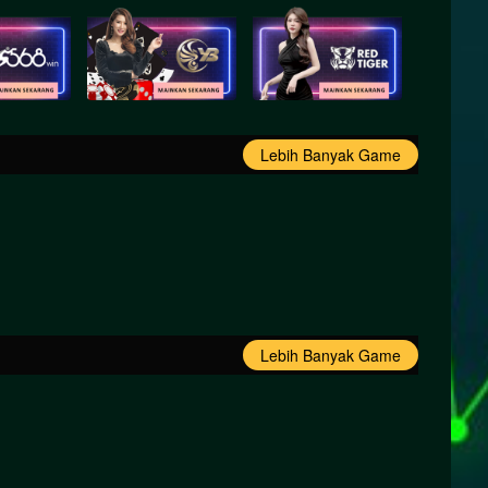
Lebih Banyak Game
Lebih Banyak Game