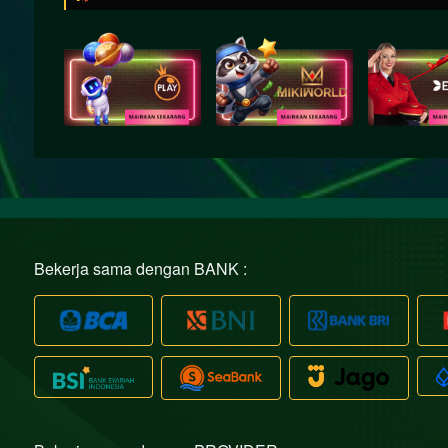
Bekerja sama dengan BANK :