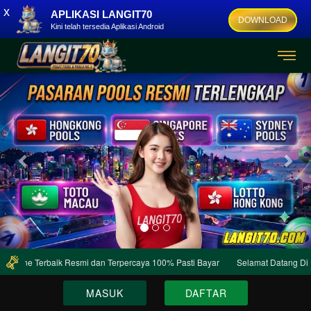
x
APLIKASI LANGIT70
DOWNLOAD
Kini telah tersedia Aplikasi Android
Previous
Nex
 Online Terbaik Resmi dan Terpercaya 100% Pasti Bayar
Selamat Datang Di Sit
MASUK
DAFTAR