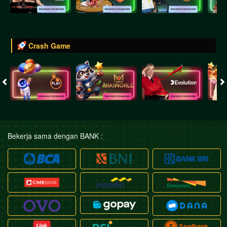
Crash Game
Bekerja sama dengan BANK :