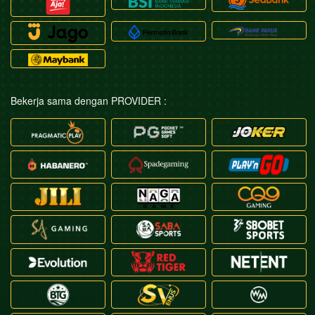
Bekerja sama dengan PROVIDER :