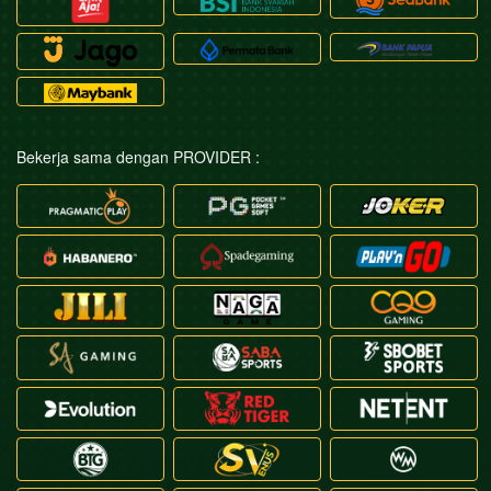
Bekerja sama dengan PROVIDER :