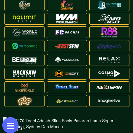
LANGIT70 Togel Adalah Situs Pools Pasaran Lama Seperti
Hongkong, Sydney Dan Macau.