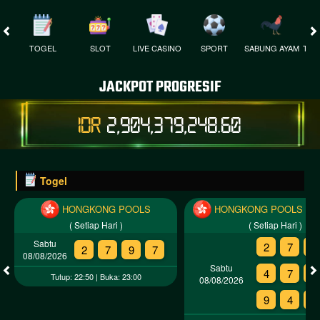
TOGEL
SLOT
LIVE CASINO
SPORT
SABUNG AYAM
TEM
JACKPOT PROGRESIF
IDR
2,904,379,253.30
Togel
HONGKONG POOLS
HONGKONG POOLS 1,2,
( Setiap Hari )
( Setiap Hari )
Sabtu
2
7
9
2
7
9
7
08/08/2026
Sabtu
4
7
1
Tutup: 22:50 | Buka: 23:00
08/08/2026
9
4
7