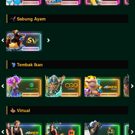
Sabung Ayam
Tembak Ikan
Virtual