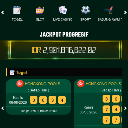
TOGEL
SLOT
LIVE CASINO
SPORT
SABUNG AYAM
TEM
JACKPOT PROGRESIF
IDR
2,901,876,826.82
Togel
HONGKONG POOLS
HONGKONG POOLS 1,2,
( Setiap Hari )
( Setiap Hari )
Kamis
3
6
3
3
6
3
4
06/08/2026
Kamis
7
4
0
Tutup: 22:50 | Buka: 23:00
06/08/2026
7
7
1