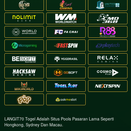
LANGIT70 Togel Adalah Situs Pools Pasaran Lama Seperti
Hongkong, Sydney Dan Macau.