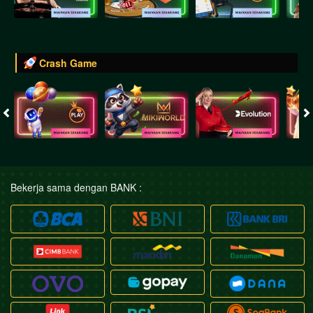
Crash Game
Bekerja sama dengan BANK :