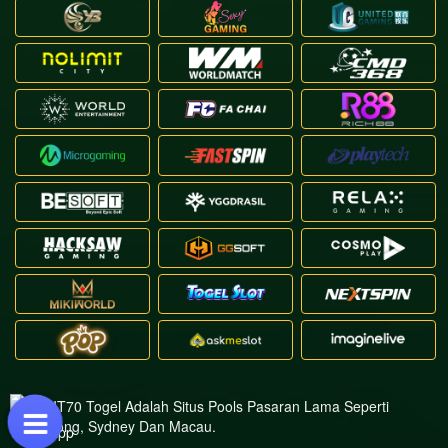
LANGIT70 Togel Adalah Situs Pools Pasaran Lama Seperti
Hongkong, Sydney Dan Macau.