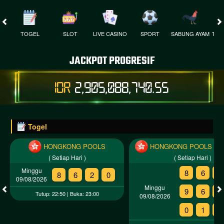
TOGEL
SLOT
LIVE CASINO
SPORT
SABUNG AYAM
TEM
JACKPOT PROGRESIF
IDR
2,905,088,745.37
Togel
HONGKONG POOLS
HONGKONG POOLS 1,2,
( Setiap Hari )
( Setiap Hari )
Minggu
8
6
2
8
6
2
0
09/08/2026
Minggu
9
6
2
Tutup: 22:50 | Buka: 23:00
09/08/2026
0
1
6