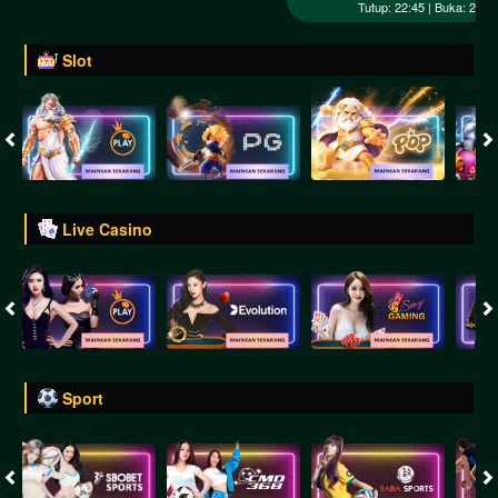
Tutup: 22:45 | Buka: 23:0
Slot
Live Casino
Sport