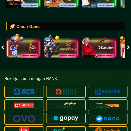
Crash Game
Bekerja sama dengan BANK :