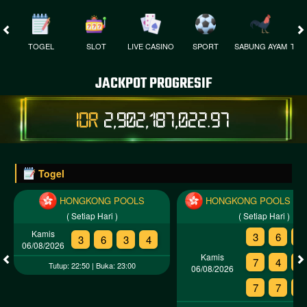
TOGEL
SLOT
LIVE CASINO
SPORT
SABUNG AYAM
TEM
JACKPOT PROGRESIF
IDR
2,902,187,027.71
Togel
HONGKONG POOLS
HONGKONG POOLS 1,2,
( Setiap Hari )
( Setiap Hari )
Kamis
3
6
3
3
6
3
4
06/08/2026
Kamis
7
4
0
Tutup: 22:50 | Buka: 23:00
06/08/2026
7
7
1